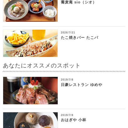
蕎麦庵 sio（シオ）
2026/7/21
たこ焼きバー たこパ
あなたにオススメのスポット
2019/7/8
日豪レストラン ゆめや
2019/7/8
おはぎや 小林