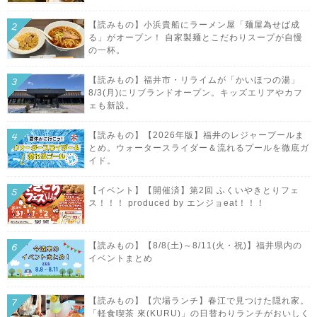
【読みもの】小浜貴船にラーメン屋「麺屋為せば成
る」がオープン！ 自家製麺とこだわりスープが自慢
の一杯。
【読みもの】福井市・リライムが「かいほつの湯」
8/3(月)にリブランドオープン。キッズエリアやカフ
ェも新設。
【読みもの】【2026年版】福井のレジャープールま
とめ。ウォータースライダー＆流れるプールを徹底ガ
イド。
【イベント】【開催済】第2回 ふくいやきとりフェ
ス！！！ produced by エンジョeat！！！
【読みもの】【8/8(土)～8/11(火・祝)】福井県内の
イベントまとめ
【読みもの】【穴場ランチ】春江で見つけた隠れ家。
「軽食喫茶 來(KURU)」の日替わりランチがおいしく