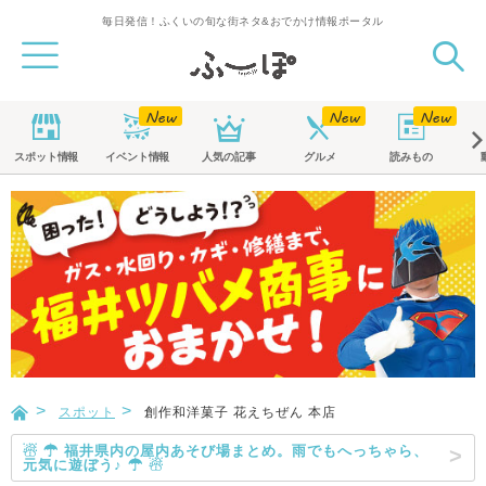
毎日発信！ふくいの旬な街ネタ&おでかけ情報ポータル
スポット
情報
イベント
情報
人気の記事
グルメ
読みもの
スポット
創作和洋菓子 花えちぜん 本店
☃ ☂ 福井県内の屋内あそび場まとめ。雨でもへっちゃら、
元気に遊ぼう♪ ☂ ☃