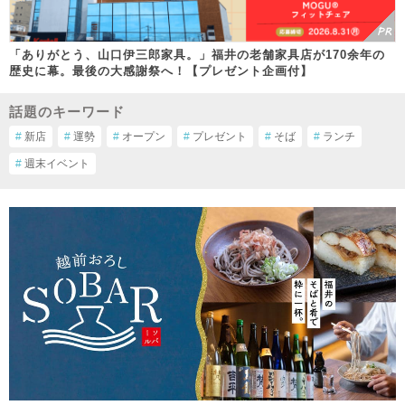
「ありがとう、山口伊三郎家具。」福井の老舗家具店が170余年の
歴史に幕。最後の大感謝祭へ！【プレゼント企画付】
話題のキーワード
#
新店
#
運勢
#
オープン
#
プレゼント
#
そば
#
ランチ
#
週末イベント