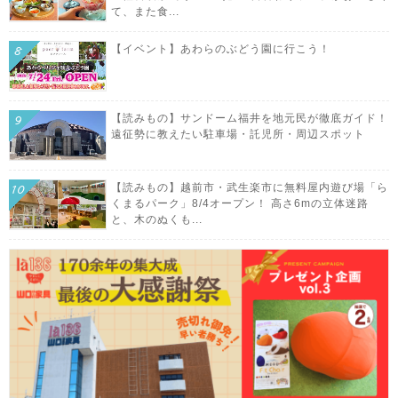
て、また食...
【イベント】あわらのぶどう園に行こう！
【読みもの】サンドーム福井を地元民が徹底ガイド！
遠征勢に教えたい駐車場・託児所・周辺スポット
【読みもの】越前市・武生楽市に無料屋内遊び場「ら
くまるパーク」8/4オープン！ 高さ6mの立体迷路
と、木のぬくも...