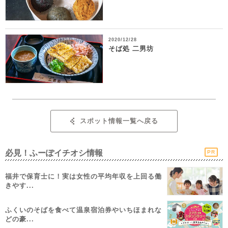
2020/12/28
そば処 二男坊
スポット情報一覧へ戻る
必見！ふーぽイチオシ情報
PR
福井で保育士に！実は女性の平均年収を上回る働
きやす...
ふくいのそばを食べて温泉宿泊券やいちほまれな
どの豪...