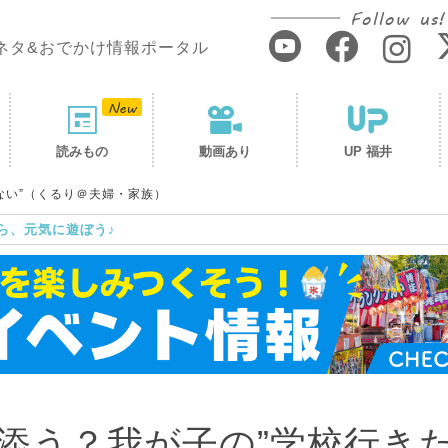
Follow us!
ネタ&おでかけ情報ポータル
読みもの
動画あり
UP 福井
ない”（くるり＠夫婦・家族）
ら、元気に遊ぼう♪
添う？我が子の”学校行き