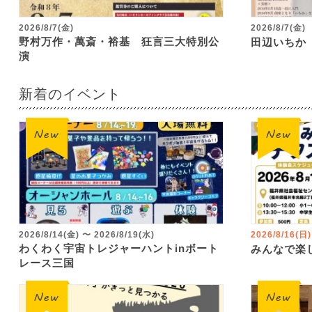
2026/8/7(金)
2026/8/7(金)
野村万作・萬斎・裕基 狂言三大特別公
田辺いちか
演
新着のイベント
2026/8/14(金)
〜
2026/8/19(水)
2026/8/16(日)
わくわく宇宙トレジャーハントinボート
みんなで楽
レース三国