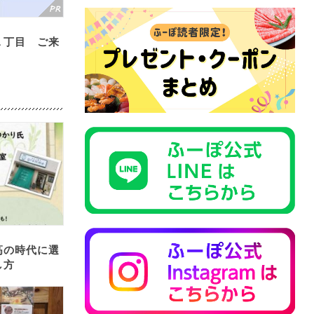
１丁目 ご来
高の時代に選
し方