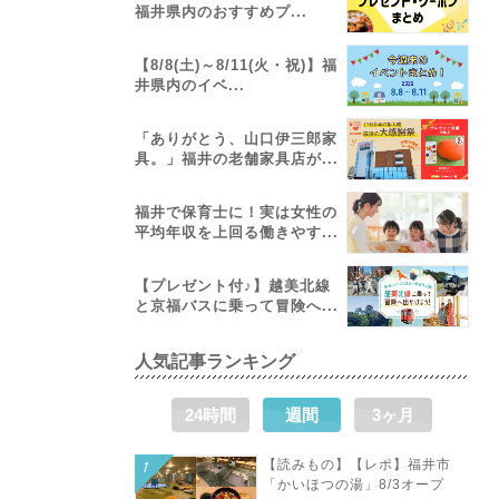
福井県内のおすすめプ...
【8/8(土)～8/11(火・祝)】福
井県内のイベ...
「ありがとう、山口伊三郎家
具。」福井の老舗家具店が...
福井で保育士に！実は女性の
平均年収を上回る働きやす...
【プレゼント付♪】越美北線
と京福バスに乗って冒険へ...
人気記事ランキング
24時間
週間
3ヶ月
【読みもの】【レポ】福井市
「かいほつの湯」8/3オープ