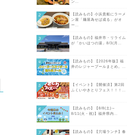
ン...
【読みもの】小浜貴船にラーメ
ン屋「麺屋為せば成る」がオ
ー...
【読みもの】福井市・リライム
が「かいほつの湯」8/3(月...
【読みもの】【2026年版】福
井のレジャープールまとめ。...
【イベント】【開催済】第2回
ふくいやきとりフェス！！！...
【読みもの】【8/8(土)～
8/11(火・祝)】福井県内...
【読みもの】【穴場ランチ】春