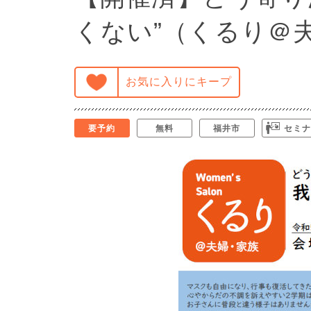
くない”（くるり＠
お気に入りにキープ
要予約
無料
福井市
セミナ