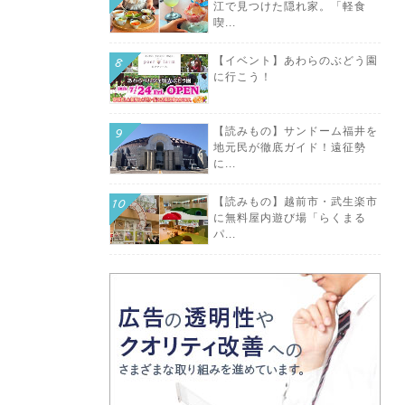
江で見つけた隠れ家。「軽食
喫...
【イベント】あわらのぶどう園
に行こう！
【読みもの】サンドーム福井を
地元民が徹底ガイド！遠征勢
に...
【読みもの】越前市・武生楽市
に無料屋内遊び場「らくまる
パ...