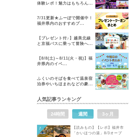
体験レポ！魅力はもちろん...
7/31更新★ふーぽで開催中！
福井県内のおすすめプ...
【プレゼント付♪】越美北線
と京福バスに乗って冒険へ...
【8/8(土)～8/11(火・祝)】福
井県内のイベ...
ふくいのそばを食べて温泉宿
泊券やいちほまれなどの豪...
人気記事ランキング
24時間
週間
3ヶ月
【読みもの】【レポ】福井市
「かいほつの湯」8/3オープ