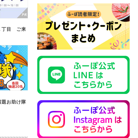
１丁目 ご来
宿題お助け隊