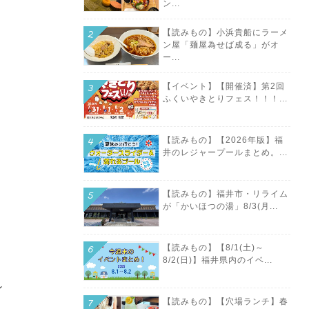
ン...
【読みもの】小浜貴船にラーメ
ン屋「麺屋為せば成る」がオ
ー...
【イベント】【開催済】第2回
ふくいやきとりフェス！！！...
【読みもの】【2026年版】福
井のレジャープールまとめ。...
【読みもの】福井市・リライム
が「かいほつの湯」8/3(月...
【読みもの】【8/1(土)～
8/2(日)】福井県内のイベ...
ン
【読みもの】【穴場ランチ】春