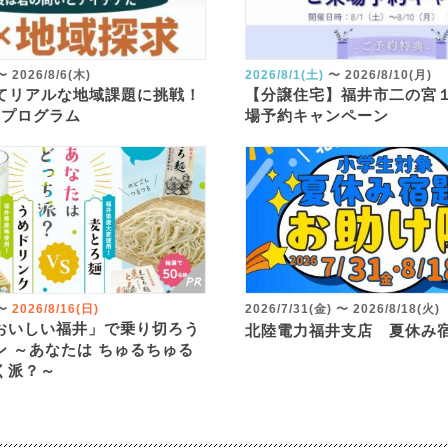
〜
2026/8/6(木)
2026/8/1(土)
〜
2026/8/10(月)
してリアルな地域課題に挑戦！
【分譲住宅】福井市二の宮
究プログラム
場予約キャンペーン
〜
2026/8/16(日)
2026/7/31(金)
〜
2026/8/18(火)
おいしい福井」で乗り切ろう
北陸電力福井支店 夏休み
ン ～あなたは ちゅるちゅる
く派？～