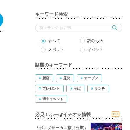
キーワード検索
すべて
読みもの
スポット
イベント
話題のキーワード
#
新店
#
運勢
#
オープン
#
プレゼント
#
そば
#
ランチ
#
週末イベント
必見！ふーぽイチオシ情報
PR
「ポップサーカス福井公演」