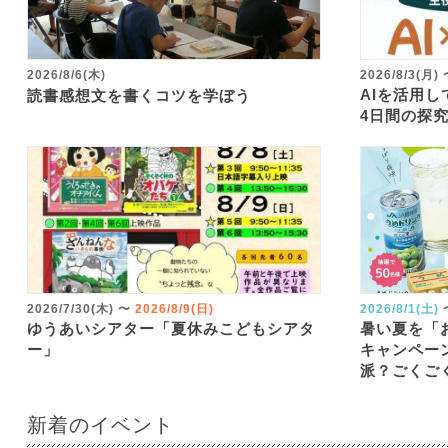
2026/8/6(木)
2026/8/3(月)
AIを活用
読書感想文を書くコツを学ぼう
4日間の探
2026/7/30(木)
〜
2026/8/9(日)
2026/8/1(土)
ゆうあいシアター「夏休みこどもシアタ
暑い夏を「
ー」
キャンペー
派？ごくご
新着のイベント