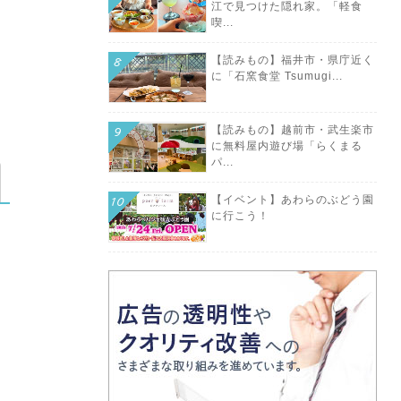
江で見つけた隠れ家。「軽食
喫...
【読みもの】福井市・県庁近く
に「石窯食堂 Tsumugi...
【読みもの】越前市・武生楽市
に無料屋内遊び場「らくまる
パ...
【イベント】あわらのぶどう園
に行こう！