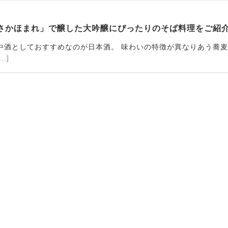
さかほまれ」で醸した大吟醸にぴったりのそば料理をご紹
中酒としておすすめなのが日本酒。 味わいの特徴が異なりあう蕎
...]