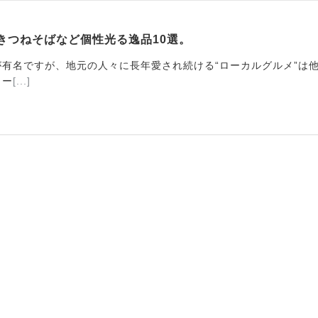
きつねそばなど個性光る逸品10選。
有名ですが、地元の人々に長年愛され続ける“ローカルグルメ”は他に
トー
[...]