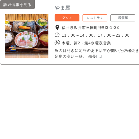
詳細情報を見る
やま屋
グルメ
レストラン
居酒屋
福井県坂井市三国町神明3-1-23
11：00～14：00、17：00～22：00
木曜、第2・第4水曜夜営業
魚の目利きに定評のある店主が開いた炉端焼き
足度の高い一膳。 備長
[...]