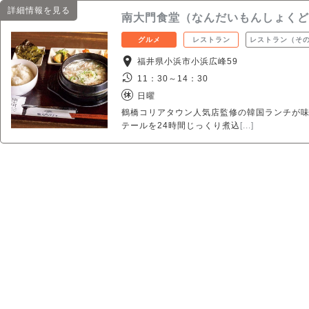
詳細情報を見る
南大門食堂（なんだいもんしょくど
グルメ
レストラン
レストラン（そ
福井県小浜市小浜広峰59
11：30～14：30
日曜
鶴橋コリアタウン人気店監修の韓国ランチが味
テールを24時間じっくり煮込
[...]