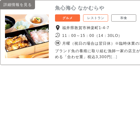
詳細情報を見る
魚心海心 なかむらや
グルメ
レストラン
和食
福井県敦賀市神楽町1-4-7
11：00～15：00（14：30LO）
月曜（祝日の場合は翌日休）※臨時休業の
ブランド魚の養殖に取り組む漁師一家の店主が
める「合わせ重」税込3,300円
[...]