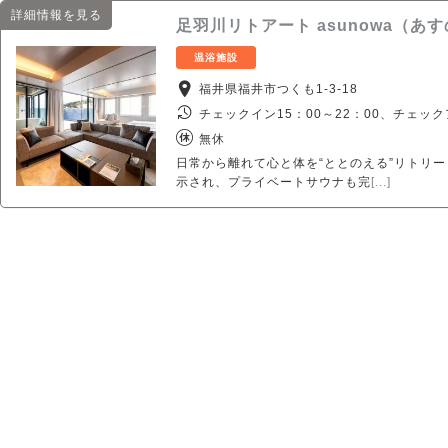
詳細情報を見る
足羽川リトアート asunowa（あ
温浴施設
福井県福井市つくも1-3-18
チェックイン15：00～22：00、チェック
無休
日常から離れて心と体を“ととのえる”リトリ
示され、プライベートサウナも完
[...]