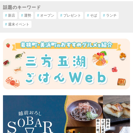
話題のキーワード
#
新店
#
運勢
#
オープン
#
プレゼント
#
そば
#
ランチ
#
週末イベント