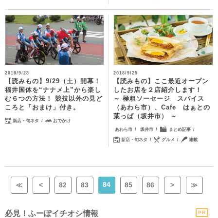
2018/9/28
2018/9/25
【読みもの】9/29（土）開幕！
【読みもの】ここ最近オープン
福井国体を“ナナメ上”から楽し
したお店を２店紹介します！
む６つの方法！ 競技以外の見ど
～ 極粗ソーセージ スパイス
ころと「おまけ」付き。
（あわら市）、Cafe はぁとの
葉っぱ（坂井市） ～
新店・旬ネタ
おでかけ
あわら市
坂井市
まとめ記事
新店・旬ネタ
グルメ
連載
84
≪
<
82
83
85
86
>
≫
必見！ふーぽイチオシ情報
PR