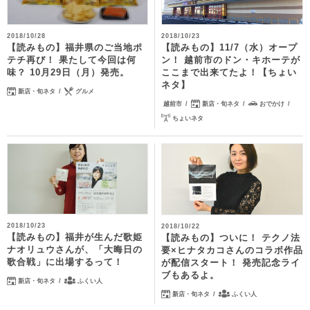
2018/10/28
2018/10/23
【読みもの】福井県のご当地ポ
【読みもの】11/7（水）オープ
テチ再び！ 果たして今回は何
ン！ 越前市のドン・キホーテが
味？ 10月29日（月）発売。
ここまで出来てたよ！【ちょい
ネタ】
新店・旬ネタ
グルメ
越前市
新店・旬ネタ
おでかけ
ちょいネタ
2018/10/23
2018/10/22
【読みもの】福井が生んだ歌姫
【読みもの】ついに！ テクノ法
ナオリュウさんが、「大晦日の
要×ヒナタカコさんのコラボ作品
歌合戦」に出場するって！
が配信スタート！ 発売記念ライ
ブもあるよ。
新店・旬ネタ
ふくい人
新店・旬ネタ
ふくい人