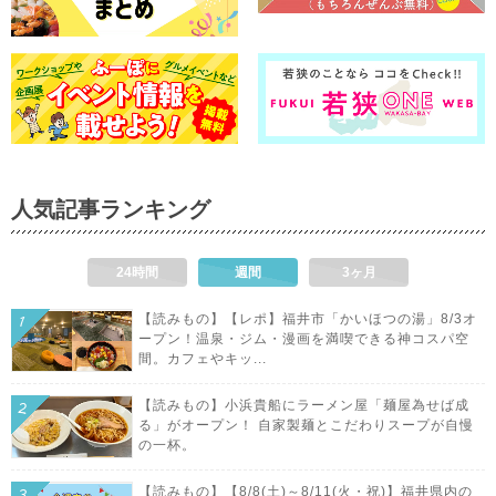
人気記事ランキング
24時間
週間
3ヶ月
【読みもの】【レポ】福井市「かいほつの湯」8/3オ
ープン！温泉・ジム・漫画を満喫できる神コスパ空
間。カフェやキッ...
【読みもの】小浜貴船にラーメン屋「麺屋為せば成
る」がオープン！ 自家製麺とこだわりスープが自慢
の一杯。
【読みもの】【8/8(土)～8/11(火・祝)】福井県内の