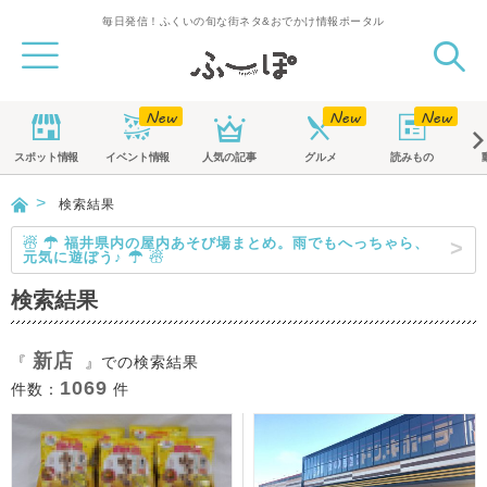
毎日発信！ふくいの旬な街ネタ&おでかけ情報ポータル
スポット
情報
イベント
情報
人気の記事
グルメ
読みもの
検索結果
☃ ☂ 福井県内の屋内あそび場まとめ。雨でもへっちゃら、
元気に遊ぼう♪ ☂ ☃
検索結果
新店
『
』での検索結果
1069
件数：
件