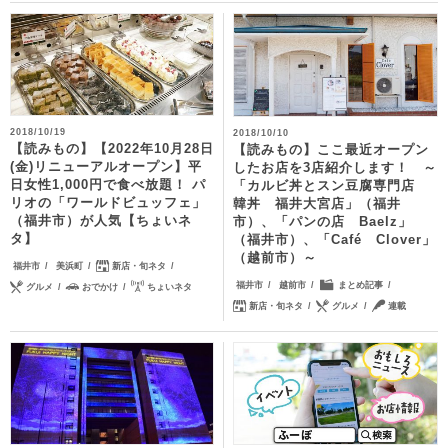
2018/10/19
2018/10/10
【読みもの】【2022年10月28日
【読みもの】ここ最近オープン
(金)リニューアルオープン】平
したお店を3店紹介します！ ～
日女性1,000円で食べ放題！ パ
「カルビ丼とスン豆腐専門店
リオの「ワールドビュッフェ」
韓丼 福井大宮店」（福井
（福井市）が人気【ちょいネ
市）、「パンの店 Baelz」
タ】
（福井市）、「Café Clover」
（越前市）～
福井市
美浜町
新店・旬ネタ
福井市
越前市
まとめ記事
グルメ
おでかけ
ちょいネタ
新店・旬ネタ
グルメ
連載