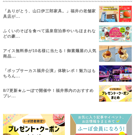
「ありがとう、山口伊三郎家具。」福井の老舗家
具店が...
ふくいのそばを食べて温泉宿泊券やいちほまれな
どの豪...
アイス無料券が10名様に当たる！御素麺屋の人気
商品...
「ポップサーカス福井公演」体験レポ！魅力はも
ちろん...
8/7更新★ふーぽで開催中！福井県内のおすすめ
プレ...