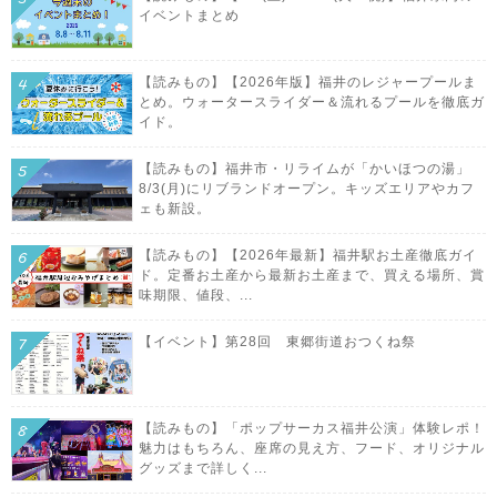
イベントまとめ
【読みもの】【2026年版】福井のレジャープールま
とめ。ウォータースライダー＆流れるプールを徹底ガ
イド。
【読みもの】福井市・リライムが「かいほつの湯」
8/3(月)にリブランドオープン。キッズエリアやカフ
ェも新設。
【読みもの】【2026年最新】福井駅お土産徹底ガイ
ド。定番お土産から最新お土産まで、買える場所、賞
味期限、値段、...
【イベント】第28回 東郷街道おつくね祭
【読みもの】「ポップサーカス福井公演」体験レポ！
魅力はもちろん、座席の見え方、フード、オリジナル
グッズまで詳しく...