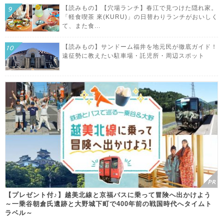
【読みもの】【穴場ランチ】春江で見つけた隠れ家。
「軽食喫茶 來(KURU)」の日替わりランチがおいしく
て、また食...
【読みもの】サンドーム福井を地元民が徹底ガイド！
遠征勢に教えたい駐車場・託児所・周辺スポット
【プレゼント付♪】越美北線と京福バスに乗って冒険へ出かけよう
～一乗谷朝倉氏遺跡と大野城下町で400年前の戦国時代へタイムト
ラベル～