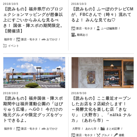
2018/10/5
2018/10/3
【読みもの】福井県庁のプロジ
【読みもの】ふーぽのテレビCM
ェクションマッピングが想像以
が、FBCさんで（時々）流れて
上にすごいからみんな見るべ
るよ！ みんな見てね♡
き！ 国体・障スポの期間限定。
新店・旬ネタ
ふーぽ編集部
【開催済】
動画あり
福井市
新店・旬ネタ
おでかけ
イベント
2018/10/2
2018/9/30
【読みもの】福井国体・障スポ
【読みもの】ここ最近オープン
期間中は福井運動公園の「はぴ
したお店を２店紹介します！
りゅう広場」へGO！ 今だけの
～発酵文化を楽しむ店「きな
地元グルメや限定グッズをゲッ
り」（大野市）、「nälkä ナル
トできるよ。
カ」（あわら市）～
福井市
新店・旬ネタ
おでかけ
大野市
あわら市
まとめ記事
新店・旬ネタ
グルメ
連載