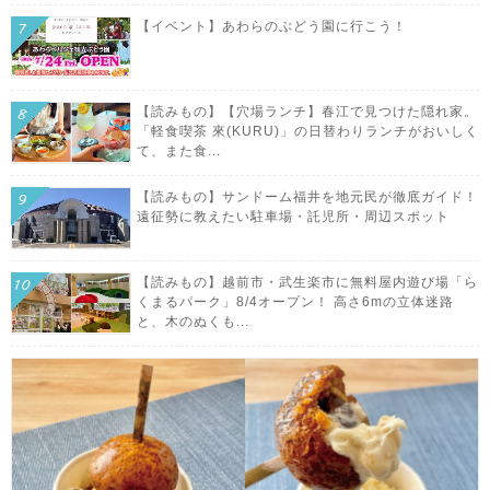
【イベント】あわらのぶどう園に行こう！
【読みもの】【穴場ランチ】春江で見つけた隠れ家。
「軽食喫茶 來(KURU)」の日替わりランチがおいしく
て、また食...
【読みもの】サンドーム福井を地元民が徹底ガイド！
遠征勢に教えたい駐車場・託児所・周辺スポット
【読みもの】越前市・武生楽市に無料屋内遊び場「ら
くまるパーク」8/4オープン！ 高さ6mの立体迷路
と、木のぬくも...