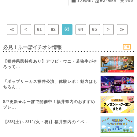
まとめ記事
新店・旬ネタ
グルメ
63
≪
<
61
62
64
65
>
≫
必見！ふーぽイチオシ情報
PR
【福井県民特典あり】アワビ・ウニ・若狭牛がそ
ろって...
「ポップサーカス福井公演」体験レポ！魅力はも
ちろん...
8/7更新★ふーぽで開催中！福井県内のおすすめ
プレ...
【8/8(土)～8/11(火・祝)】福井県内のイベ...