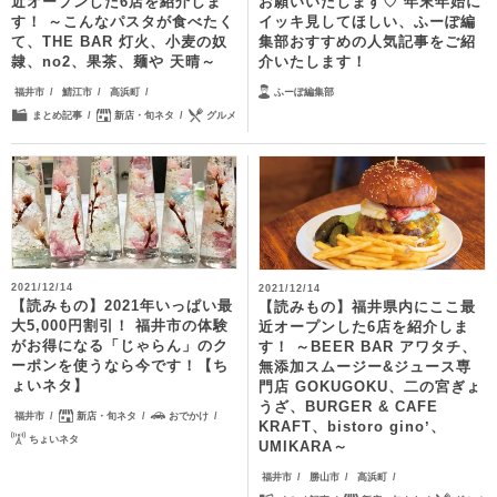
近オープンした6店を紹介しま
お願いいたします♡ 年末年始に
す！ ～こんなパスタが食べたく
イッキ見してほしい、ふーぽ編
て、THE BAR 灯火、小麦の奴
集部おすすめの人気記事をご紹
隷、no2、果茶、麺や 天晴～
介いたします！
福井市
鯖江市
高浜町
ふーぽ編集部
まとめ記事
新店・旬ネタ
グルメ
2021/12/14
2021/12/14
【読みもの】2021年いっぱい最
【読みもの】福井県内にここ最
大5,000円割引！ 福井市の体験
近オープンした6店を紹介しま
がお得になる「じゃらん」のク
す！ ～BEER BAR アワタチ、
ーポンを使うなら今です！【ち
無添加スムージー&ジュース専
ょいネタ】
門店 GOKUGOKU、二の宮ぎょ
うざ、BURGER & CAFE
福井市
新店・旬ネタ
おでかけ
KRAFT、bistoro ginoʼ、
ちょいネタ
UMIKARA～
福井市
勝山市
高浜町