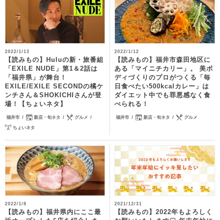
2022/1/13
2022/1/12
【読みもの】Huluの新・旅番組
【読みもの】福井市森田地区に
「EXILE NUDE」第1＆2話は
ある「マイニチカリー」。 美ボ
「福井県」が舞台！
ディづくりのプロがつくる「毎
EXILE/EXILE SECONDの橘ケ
日食べたい500kcalカレー」は
ンチさん＆SHOKICHIさんが登
ダイエット中でも罪悪感なく食
場！【ちょいネタ】
べられる！
福井市
新店・旬ネタ
グルメ
福井市
新店・旬ネタ
グルメ
ちょいネタ
2022/1/8
2021/12/31
【読みもの】福井県内にここ最
【読みもの】2022年もよろしく