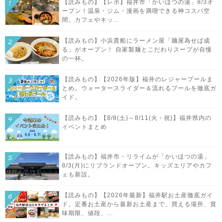
【読みもの】【レポ】福井市「かいほつの湯」8/3オ
ープン！温泉・ジム・漫画を満喫できる神コスパ空
間。カフェやキッ...
【読みもの】小浜貴船にラーメン屋「麺屋為せば成
る」がオープン！ 自家製麺とこだわりスープが自慢
の一杯。
【読みもの】【2026年版】福井のレジャープールま
とめ。ウォータースライダー＆流れるプールを徹底ガ
イド。
【読みもの】【8/8(土)～8/11(火・祝)】福井県内の
イベントまとめ
【読みもの】福井市・リライムが「かいほつの湯」
8/3(月)にリブランドオープン。キッズエリアやカフ
ェも新設。
【読みもの】【2026年最新】福井駅お土産徹底ガイ
ド。定番お土産から最新お土産まで、買える場所、賞
味期限、値段、...