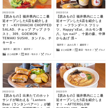
2022/2/26
2022/2/14
【読みもの】福井県内にここ最
【読みもの】福井県内にここ最
近オープンした6店を紹介しま
近オープンした6店を紹介しま
す！ ～KIYOHACHI CHOPPED
す！ ～フランダース フリッ
SALAD、チョップ アップ クラ
ツ、Happy’sEat、ホルモン喜
スト、309、GOEMON
八、lys nail* 、十楽の森、中津
TEMAKI SUSHI、タンドル、チ
からあげ 渓～
キータ～
福井市
あわら市
越前市
福井市
鯖江市
坂井市
まとめ記事
新店・旬ネタ
グルメ
まとめ記事
新店・旬ネタ
グルメ
2022/2/11
2022/2/9
【読みもの】出来たてのホット
【読みもの】福井県内にここ最
サンドが味わえる「Lantern
近オープンした5店を紹介しま
Bear（ランタンベアー）」が鯖
す！ ～AFTERGLOW