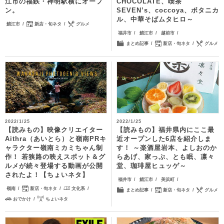
江市の福鉄・神明駅横にオープ
CHOCOLATE、喫茶
ン。
SEVEN’s、coccoya、ボタニカ
ル、中華そばムタヒロ～
鯖江市
新店・旬ネタ
グルメ
福井市
鯖江市
越前市
まとめ記事
新店・旬ネタ
グルメ
2022/1/25
2022/1/25
【読みもの】映像クリエイター
【読みもの】福井県内にここ最
Aithra（あいとら）と嶺南PRキ
近オープンした6店を紹介しま
ャラクター嶺南ミカミちゃん制
す！ ～楽酒屋岩本、よしおのか
作！ 若狭路の映えスポット＆グ
らあげ、家っぷ、とも眠、凛々
ルメが続々登場する動画が公開
堂、珈琲屋ヒュッゲ～
されたよ！【ちょいネタ】
福井市
鯖江市
美浜町
嶺南
新店・旬ネタ
文化系
まとめ記事
新店・旬ネタ
グルメ
おでかけ
ちょいネタ