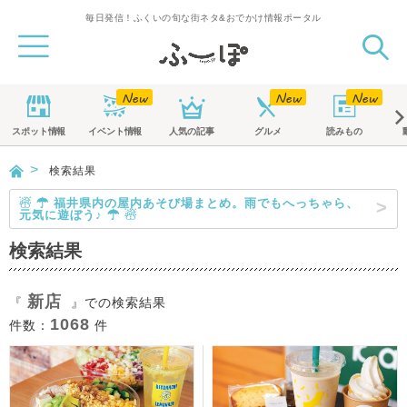
毎日発信！ふくいの旬な街ネタ&おでかけ情報ポータル
スポット
情報
イベント
情報
人気の記事
グルメ
読みもの
検索結果
☃ ☂ 福井県内の屋内あそび場まとめ。雨でもへっちゃら、
元気に遊ぼう♪ ☂ ☃
検索結果
新店
『
』での検索結果
1068
件数：
件