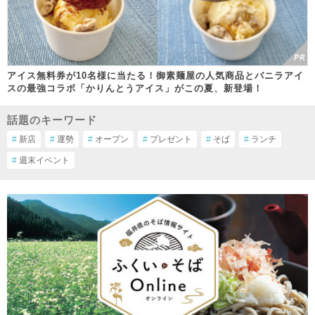
アイス無料券が10名様に当たる！御素麺屋の人気商品とバニラアイ
スの最強コラボ「かりんとうアイス」がこの夏、新登場！
話題のキーワード
#
新店
#
運勢
#
オープン
#
プレゼント
#
そば
#
ランチ
#
週末イベント