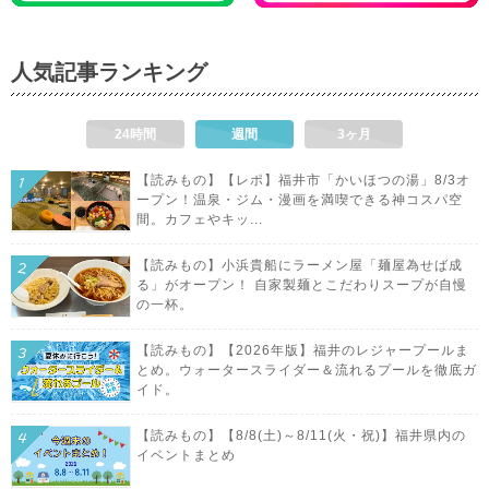
人気記事ランキング
24時間
週間
3ヶ月
【読みもの】【レポ】福井市「かいほつの湯」8/3オ
ープン！温泉・ジム・漫画を満喫できる神コスパ空
間。カフェやキッ...
【読みもの】小浜貴船にラーメン屋「麺屋為せば成
る」がオープン！ 自家製麺とこだわりスープが自慢
の一杯。
【読みもの】【2026年版】福井のレジャープールま
とめ。ウォータースライダー＆流れるプールを徹底ガ
イド。
【読みもの】【8/8(土)～8/11(火・祝)】福井県内の
イベントまとめ