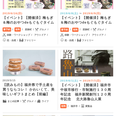
2019/6/16(日)
2019/6/8(土)
2019/6/9(日)
〜
【イベント】【開催済】梅もぎ
【イベント】【開催済】梅もぎ
＆梅のおやつdeもぐもぐタイム
＆梅のおやつdeもぐもぐタイム
若狭町
グルメ
若狭町
グルメ
要予約
有料
要予約
有料
体験・ワークショップ
アウトドア
体験・ワークショップ
アウトドア
花・自然
ファミリー
花・自然
ファミリー
2019/6/1(土)
2019/7/7(日)
2019/5/15
〜
【読みもの】福井県で手土産を
【イベント】【開催済】福井市
買うならコレ！ かわいくて、美
中核市移行・市制施行１３０周
味しいギフトまとめ【前編】
年記念 福井新聞創刊１２０周
年記念 北大路魯山人展
まとめ記事
グルメ
ライフ
福井市
展覧会
有料