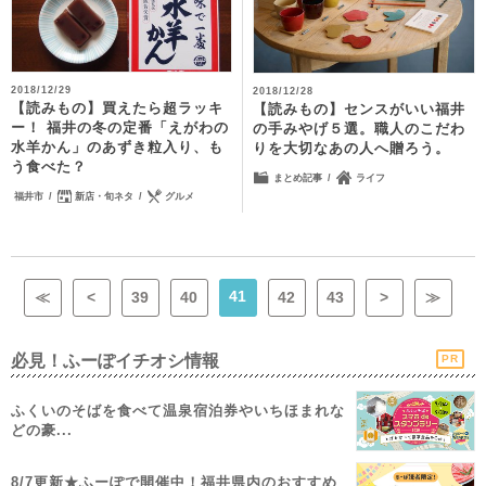
2018/12/29
2018/12/28
【読みもの】買えたら超ラッキ
【読みもの】センスがいい福井
ー！ 福井の冬の定番「えがわの
の手みやげ５選。職人のこだわ
水羊かん」のあずき粒入り、も
りを大切なあの人へ贈ろう。
う食べた？
まとめ記事
ライフ
福井市
新店・旬ネタ
グルメ
41
≪
<
39
40
42
43
>
≫
必見！ふーぽイチオシ情報
PR
ふくいのそばを食べて温泉宿泊券やいちほまれな
どの豪...
8/7更新★ふーぽで開催中！福井県内のおすすめ