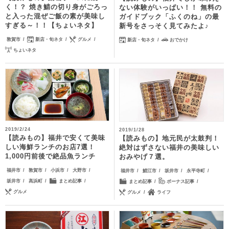
く！？ 焼き鯖の切り身がごろっ
ない体験がいっぱい！！ 無料の
と入った混ぜご飯の素が美味し
ガイドブック「ふくのね」の最
すぎる～！！【ちょいネタ】
新号をさっそく見てみたよ♪
敦賀市
新店・旬ネタ
グルメ
新店・旬ネタ
おでかけ
ちょいネタ
2019/2/24
2019/1/28
【読みもの】福井で安くて美味
【読みもの】地元民が太鼓判！
しい海鮮ランチのお店7選！
絶対はずさない福井の美味しい
1,000円前後で絶品魚ランチ
おみやげ７選。
福井市
敦賀市
小浜市
大野市
福井市
鯖江市
坂井市
永平寺町
坂井市
高浜町
まとめ記事
まとめ記事
ボーナス記事
グルメ
グルメ
ライフ