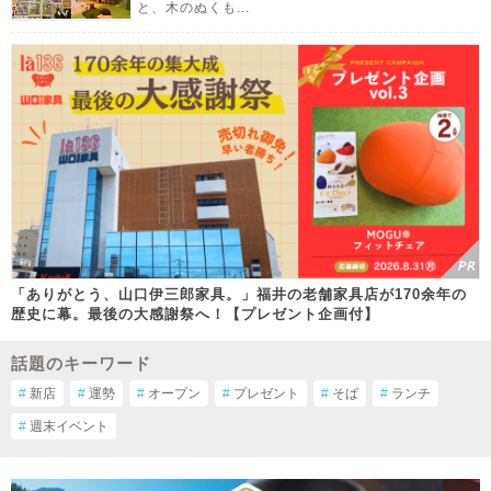
と、木のぬくも...
「ありがとう、山口伊三郎家具。」福井の老舗家具店が170余年の
歴史に幕。最後の大感謝祭へ！【プレゼント企画付】
話題のキーワード
#
新店
#
運勢
#
オープン
#
プレゼント
#
そば
#
ランチ
#
週末イベント