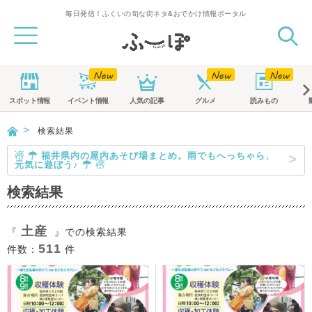
毎日発信！ふくいの旬な街ネタ&おでかけ情報ポータル
スポット
情報
イベント
情報
人気の記事
グルメ
読みもの
検索結果
☃ ☂ 福井県内の屋内あそび場まとめ。雨でもへっちゃら、
元気に遊ぼう♪ ☂ ☃
検索結果
土産
『
』での検索結果
511
件数：
件