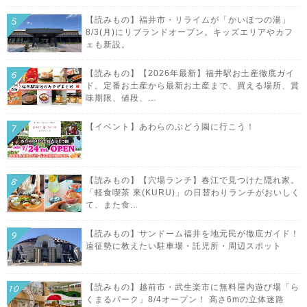
【読みもの】福井市・リライムが「かいほつの湯」
8/3(月)にリブランドオープン。キッズエリアやカフ
ェも新設。
【読みもの】【2026年最新】福井駅お土産徹底ガイ
ド。定番お土産から最新お土産まで、買える場所、賞
味期限、値段、...
【イベント】あわらのぶどう園に行こう！
【読みもの】【穴場ランチ】春江で見つけた隠れ家。
「軽食喫茶 來(KURU)」の日替わりランチがおいしく
て、また食...
【読みもの】サンドーム福井を地元民が徹底ガイド！
遠征勢に教えたい駐車場・託児所・周辺スポット
【読みもの】越前市・武生楽市に無料屋内遊び場「ら
くまるパーク」8/4オープン！ 高さ6mの立体迷路