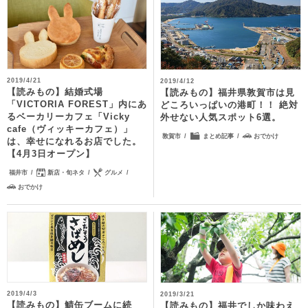
2019/4/21
2019/4/12
【読みもの】結婚式場
【読みもの】福井県敦賀市は見
「VICTORIA FOREST」内にあ
どころいっぱいの港町！！ 絶対
るベーカリーカフェ「Vicky
外せない人気スポット6選。
cafe（ヴィッキーカフェ）」
敦賀市
まとめ記事
おでかけ
は、幸せになれるお店でした。
【4月3日オープン】
福井市
新店・旬ネタ
グルメ
おでかけ
2019/4/3
2019/3/21
【読みもの】鯖缶ブームに続
【読みもの】福井でしか味わえ