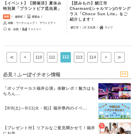
【イベント】【開催済】夏休み
【読みもの】鯖江市
特別展「プラントピア昆虫展」
Charmant(シャルマン)のサング
ラス「Choco Sun Lite」をご
越前町
展覧会
有料
紹介します！
体験・ワークショップ
アウトドア
鯖江市
文化系
ライフ
花・自然
ファミリー
112
≪
<
110
111
113
114
>
≫
必見！ふーぽイチオシ情報
PR
「ポップサーカス福井公演」体験レポ！魅力はも
ちろん...
【8/8(土)～8/11(火・祝)】福井県内のイベ...
【プレゼント付】リアルなご意見聞かせて！福井
にお住...