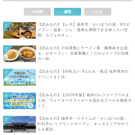
24時間
週間
3ヶ月
【読みもの】【レポ】福井市「かいほつの湯」8/3オ
ープン！温泉・ジム・漫画を満喫できる神コスパ空
間。カフェやキッ...
【読みもの】小浜貴船にラーメン屋「麺屋為せば成
る」がオープン！ 自家製麺とこだわりスープが自慢
の一杯。
【読みもの】【8/8(土)～8/11(火・祝)】福井県内の
イベントまとめ
【読みもの】【2026年版】福井のレジャープールま
とめ。ウォータースライダー＆流れるプールを徹底ガ
イド。
【読みもの】福井市・リライムが「かいほつの湯」
8/3(月)にリブランドオープン。キッズエリアやカフ
ェも新設。