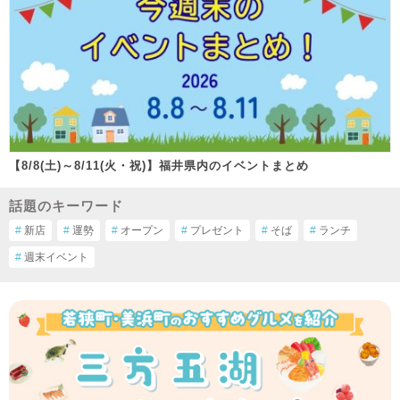
【8/8(土)～8/11(火・祝)】福井県内のイベントまとめ
話題のキーワード
#
新店
#
運勢
#
オープン
#
プレゼント
#
そば
#
ランチ
#
週末イベント