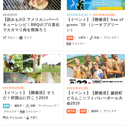
2019/8/24(土)
2019/8/25(日)
2019/8/25
〜
【読みもの】アメリカンバーベ
【イベント】【開催済】Sea of
キューレシピ！BBQのプロ直伝
green ´19 （シーオブグリー
でカタマリ肉を頬張ろう
ン）
グルメ
ライフ
大野市
音楽
アウトドア
有料
ファミリー
2019/9/29(日)
2019/9/22(日)
【イベント】【開催済】そう
【イベント】【開催済】越前町
だ！村国山に行こう2019
どろんこソフトバレーボール大
会2019
越前市
体験・ワークショップ
無料
越前町
アウトドア
要予約
有料
アウトドア
ファミリー
子どものみ
子育て