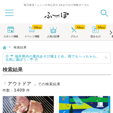
毎日発信！ふくいの旬な街ネタ&おでかけ情報ポータル
スポット
情報
イベント
情報
人気の記事
グルメ
読みもの
検索結果
☃ ☂ 福井県内の屋内あそび場まとめ。雨でもへっちゃら、
元気に遊ぼう♪ ☂ ☃
検索結果
アウトドア
『
』での検索結果
1409
件数：
件