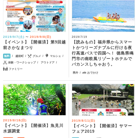
2019/9/7(土)
2019/9/8(日)
〜
2019/7/19
【イベント】【開催済】第9回越
【読みもの】福井県からスマー
前さかなまつり
トかつリーズナブルに行ける夜
行高速バスで四国へ！ 徳島県鳴
越前町
グルメ
マルシェ
無料
門市の南欧風リゾートホテルで
体験・ワークショップ
アウトドア
バカンスしちゃおう。
ファミリー
県外
おでかけ
2019/8/18(日)
2019/8/11(日)
【イベント】【開催済】魚見川
【イベント】【開催済】サマー
水源調査
フェア2019