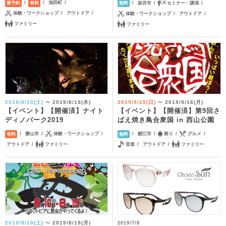
池田町
坂井市
セミナー・講演
要予約
有料
無料
体験・ワークショップ
アウトドア
体験・ワークショップ
アウトドア
ファミリー
ファミリー
2019/8/10(土)
2019/8/15(木)
2019/9/15(日)
2019/9/16(月)
〜
〜
【イベント】【開催済】ナイト
【イベント】【開催済】第9回さ
ディノパーク2019
ばえ焼き鳥合衆国 in 西山公園
勝山市
体験・ワークショップ
鯖江市
祭り
グルメ
有料
無料
アウトドア
ファミリー
音楽
アウトドア
ファミリー
2019/8/10(土)
2019/8/19(月)
〜
2019/7/8