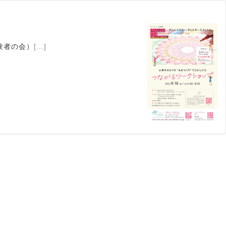
験者の会）
[...]