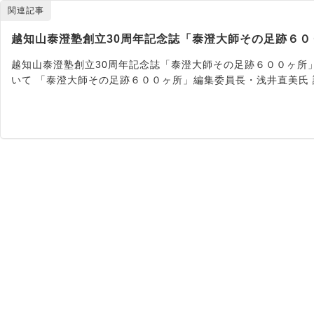
関連記事
越知山泰澄塾創立30周年記念誌「泰澄大師その足跡６
越知山泰澄塾創立30周年記念誌「泰澄大師その足跡６００ヶ所」
いて 「泰澄大師その足跡６００ヶ所」編集委員長・浅井直美氏 