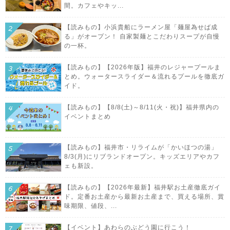
間。カフェやキッ...
【読みもの】小浜貴船にラーメン屋「麺屋為せば成
る」がオープン！ 自家製麺とこだわりスープが自慢
の一杯。
【読みもの】【2026年版】福井のレジャープールま
とめ。ウォータースライダー＆流れるプールを徹底ガ
イド。
【読みもの】【8/8(土)～8/11(火・祝)】福井県内の
イベントまとめ
【読みもの】福井市・リライムが「かいほつの湯」
8/3(月)にリブランドオープン。キッズエリアやカフ
ェも新設。
【読みもの】【2026年最新】福井駅お土産徹底ガイ
ド。定番お土産から最新お土産まで、買える場所、賞
味期限、値段、...
【イベント】あわらのぶどう園に行こう！