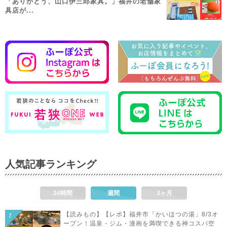
「ありがとう、山口伊三郎家具。」福井の老舗家
具店が...
人気記事ランキング
24時間
週間
3ヶ月
【読みもの】【レポ】福井市「かいほつの湯」8/3オ
ープン！温泉・ジム・漫画を満喫できる神コスパ空