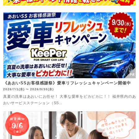
《あおいSSお客様感謝祭》愛車リフレッシュキャンペーン開催中
2026/7/1(水)
2026/9/30(水)
〜
真夏の洗車はあおいにお任せ！ 大事な愛車をピカピカに！！ 福井県内のあ
おいサービスステーション（SS...