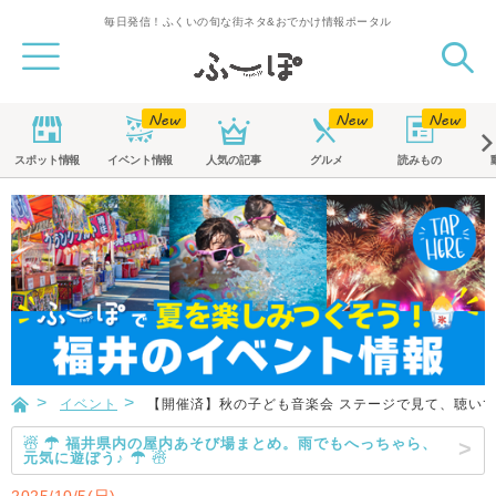
毎日発信！ふくいの旬な街ネタ&おでかけ情報ポータル
スポット
情報
イベント
情報
人気の記事
グルメ
読みもの
イベント
【開催済】秋の子ども音楽会 ステージで見て、聴いて
☃ ☂ 福井県内の屋内あそび場まとめ。雨でもへっちゃら、
元気に遊ぼう♪ ☂ ☃
2025/10/5(日)