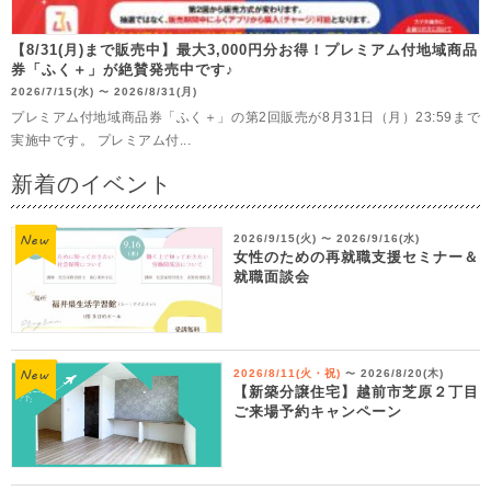
【8/31(月)まで販売中】最大3,000円分お得！プレミアム付地域商品
券「ふく＋」が絶賛発売中です♪
2026/7/15(水)
2026/8/31(月)
〜
プレミアム付地域商品券「ふく＋」の第2回販売が8月31日（月）23:59まで
実施中です。 プレミアム付...
新着のイベント
2026/9/15(火)
2026/9/16(水)
〜
女性のための再就職支援セミナー＆
就職面談会
2026/8/11(火・祝)
2026/8/20(木)
〜
【新築分譲住宅】越前市芝原２丁目
ご来場予約キャンペーン