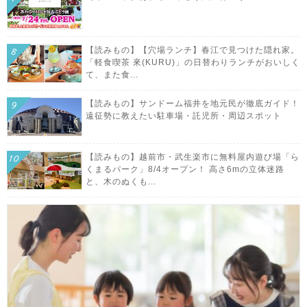
【読みもの】【穴場ランチ】春江で見つけた隠れ家。
「軽食喫茶 來(KURU)」の日替わりランチがおいしく
て、また食...
【読みもの】サンドーム福井を地元民が徹底ガイド！
遠征勢に教えたい駐車場・託児所・周辺スポット
【読みもの】越前市・武生楽市に無料屋内遊び場「ら
くまるパーク」8/4オープン！ 高さ6mの立体迷路
と、木のぬくも...