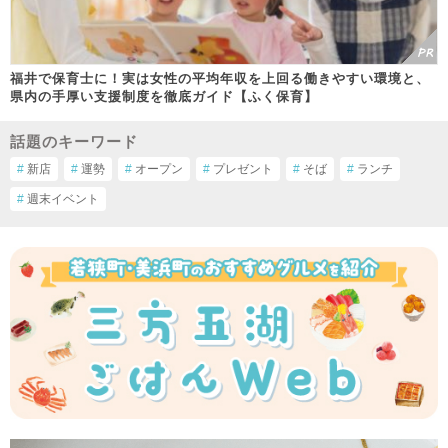
福井で保育士に！実は女性の平均年収を上回る働きやすい環境と、
県内の手厚い支援制度を徹底ガイド【ふく保育】
話題のキーワード
#
新店
#
運勢
#
オープン
#
プレゼント
#
そば
#
ランチ
#
週末イベント