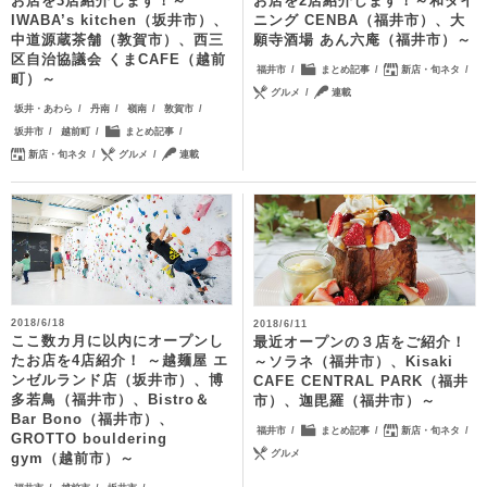
お店を3店紹介します！～
お店を2店紹介します！～和ダイ
IWABA’s kitchen（坂井市）、
ニング CENBA（福井市）、大
中道源蔵茶舗（敦賀市）、西三
願寺酒場 あん六庵（福井市）～
区自治協議会 くまCAFE（越前
福井市
まとめ記事
新店・旬ネタ
町）～
グルメ
連載
坂井・あわら
丹南
嶺南
敦賀市
坂井市
越前町
まとめ記事
新店・旬ネタ
グルメ
連載
2018/6/18
2018/6/11
ここ数カ月に以内にオープンし
最近オープンの３店をご紹介！
たお店を4店紹介！ ～越麺屋 エ
～ソラネ（福井市）、Kisaki
ンゼルランド店（坂井市）、博
CAFE CENTRAL PARK（福井
多若鳥（福井市）、Bistro＆
市）、迦毘羅（福井市）～
Bar Bono（福井市）、
福井市
まとめ記事
新店・旬ネタ
GROTTO bouldering
グルメ
gym（越前市）～