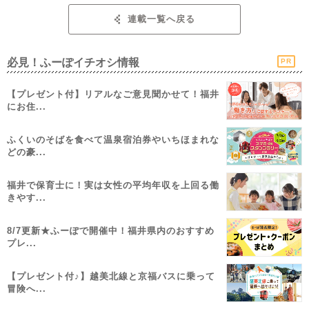
連載一覧へ戻る
必見！ふーぽイチオシ情報
PR
【プレゼント付】リアルなご意見聞かせて！福井
にお住...
ふくいのそばを食べて温泉宿泊券やいちほまれな
どの豪...
福井で保育士に！実は女性の平均年収を上回る働
きやす...
8/7更新★ふーぽで開催中！福井県内のおすすめ
プレ...
【プレゼント付♪】越美北線と京福バスに乗って
冒険へ...