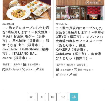
2018/5/21
2018/5/14
ここ数カ月にオープンしたお店
ここ数カ月以内にオープンした
を5店紹介します！～炭火焼鳥・
お店を5店紹介します！～中華そ
串あげ 旨酒家 モグー（坂井
ばRYO（鯖江市）、カメハメハ
市）、三七味噌（福井市）、和
大農場の農家カフェ＆スイーツ
食 うなぎ 玄白（福井市）、
（あわら市）、麺屋
Beer＆Grill GRIOMAN（福井
KAKERU（福井市）、
市）、ITALIANO BAL
CafeLevo（福井市）、肉食家
cuore（福井市）～
びくとりぃ（福井市）～
福井市
坂井市
まとめ記事
福井市
鯖江市
あわら市
新店・旬ネタ
グルメ
連載
まとめ記事
新店・旬ネタ
グルメ
連載
18
≪
<
16
17