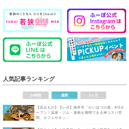
人気記事ランキング
24時間
週間
3ヶ月
【読みもの】【レポ】福井市「かいほつの湯」8/3オ
ープン！温泉・ジム・漫画を満喫できる神コスパ空
間。カフェやキッ...