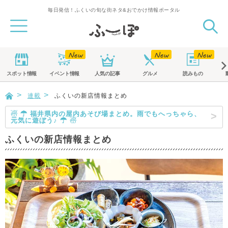
毎日発信！ふくいの旬な街ネタ&おでかけ情報ポータル
スポット
情報
イベント
情報
人気の記事
グルメ
読みもの
連載
ふくいの新店情報まとめ
☃ ☂ 福井県内の屋内あそび場まとめ。雨でもへっちゃら、
元気に遊ぼう♪ ☂ ☃
ふくいの新店情報まとめ