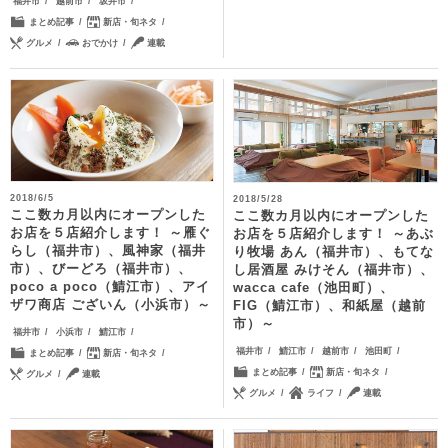
福井市
越前市
坂井市
まとめ記事
新店・旬ネタ
グルメ
おでかけ
連載
2018/6/5
2018/5/28
ここ数カ月以内にオープンした
ここ数カ月以内にオープンした
お店を５店紹介します！ ～雁ぐ
お店を５店紹介します！ ～あぶ
らし（福井市）、風神家（福井
り牧場 あん（福井市）、もてな
市）、びーどろ（福井市）、
し居酒屋 みけそん（福井市）、
poco a poco（鯖江市）、アイ
wacca cafe（池田町）、
ザワ商店 ございん（小浜市）～
FIG（鯖江市）、和紙屋（越前
市）～
福井市
小浜市
鯖江市
福井市
鯖江市
越前市
池田町
まとめ記事
新店・旬ネタ
まとめ記事
新店・旬ネタ
グルメ
連載
グルメ
ライフ
連載