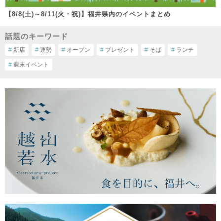
【8/8(土)～8/11(火・祝)】福井県内のイベントまとめ
話題のキーワード
#
新店
#
運勢
#
オープン
#
プレゼント
#
そば
#
ランチ
#
週末イベント