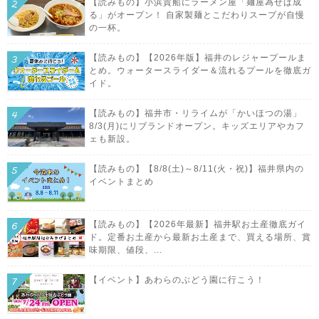
【読みもの】小浜貴船にラーメン屋「麺屋為せば成
る」がオープン！ 自家製麺とこだわりスープが自慢
の一杯。
【読みもの】【2026年版】福井のレジャープールま
とめ。ウォータースライダー＆流れるプールを徹底ガ
イド。
【読みもの】福井市・リライムが「かいほつの湯」
8/3(月)にリブランドオープン。キッズエリアやカフ
ェも新設。
【読みもの】【8/8(土)～8/11(火・祝)】福井県内の
イベントまとめ
【読みもの】【2026年最新】福井駅お土産徹底ガイ
ド。定番お土産から最新お土産まで、買える場所、賞
味期限、値段、...
【イベント】あわらのぶどう園に行こう！