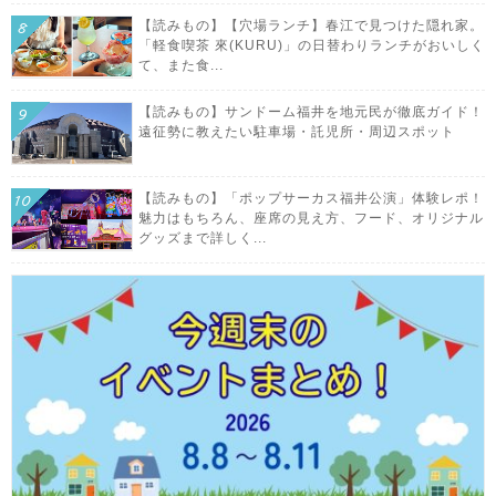
【読みもの】【穴場ランチ】春江で見つけた隠れ家。
「軽食喫茶 來(KURU)」の日替わりランチがおいしく
て、また食...
【読みもの】サンドーム福井を地元民が徹底ガイド！
遠征勢に教えたい駐車場・託児所・周辺スポット
【読みもの】「ポップサーカス福井公演」体験レポ！
魅力はもちろん、座席の見え方、フード、オリジナル
グッズまで詳しく...