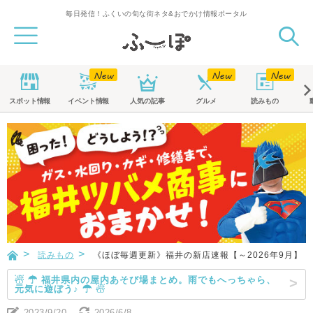
毎日発信！ふくいの旬な街ネタ&おでかけ情報ポータル
スポット
情報
イベント
情報
人気の記事
グルメ
読みもの
読みもの
《ほぼ毎週更新》福井の新店速報【～2026年9月】
☃ ☂ 福井県内の屋内あそび場まとめ。雨でもへっちゃら、
元気に遊ぼう♪ ☂ ☃
2023/9/20
2026/6/8