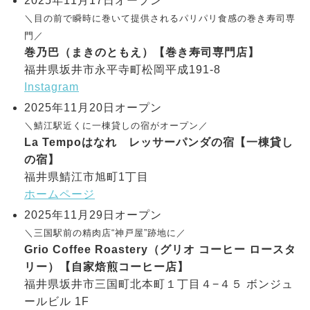
2025年11月17日オープン
＼目の前で瞬時に巻いて提供されるパリパリ食感の巻き寿司専
門／
巻乃巴（まきのともえ）【巻き寿司専門店】
福井県坂井市永平寺町松岡平成191-8
Instagram
2025年11月20日オープン
＼鯖江駅近くに一棟貸しの宿がオープン／
La Tempoはなれ レッサーパンダの宿【一棟貸し
の宿】
福井県鯖江市旭町1丁目
ホームページ
2025年11月29日オープン
＼三国駅前の精肉店“神戸屋”跡地に／
Grio Coffee Roastery（グリオ コーヒー ロースタ
リー）【自家焙煎コーヒー店】
福井県坂井市三国町北本町１丁目４−４５ ボンジュ
ールビル 1F