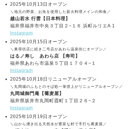
2025年10月13日オープン
＼地元の野菜、お魚を使用した薪火料理メインの和食／
越山若水 行雲【日本料理】
福井県福井市中央３丁目２−１６ 浜町ルリエA 1
Instagram
2025年10月15日オープン
＼東尋坊店に続き二号店があわら温泉街にオープン／
はるノ寿し あわら店 【寿司】
福井県あわら市温泉５丁目１７０４−１
Instagram
2025年10月18日リニューアルオープン
＼丸岡城のふもとのそば処一筆啓上がリニューアルオープン／
丸岡城御門庵【蕎麦屋】
福井県坂井市丸岡町霞町１丁目２６−２
Instagram
2025年10月19日オープン
＼山から湧き出る天然水が豊富な村で手打ち蕎麦屋／