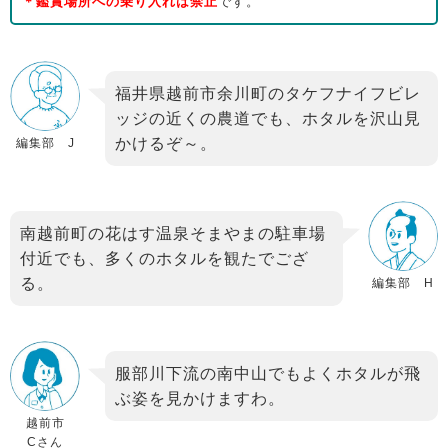
＊
鑑賞場所への乗り入れは禁止
です。
福井県越前市余川町のタケフナイフビレ
ッジの近くの農道でも、ホタルを沢山見
かけるぞ～。
編集部 J
南越前町の花はす温泉そまやまの駐車場
付近でも、多くのホタルを観たでござ
る。
編集部 H
服部川下流の南中山でもよくホタルが飛
ぶ姿を見かけますわ。
越前市
Cさん