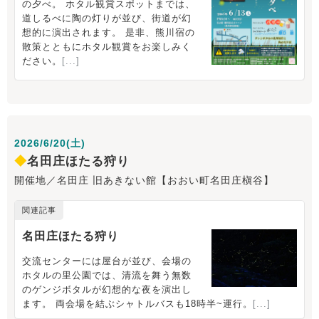
2026/6/20(土)
◆
名田庄ほたる狩り
開催地／名田庄 旧あきない館【おおい町名田庄槇谷】