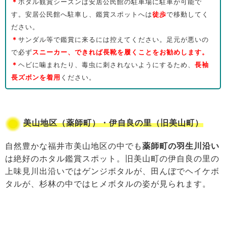
＊
ホタル観賞シーズンは安居公民館の駐車場に駐車が可能で
す。安居公民館へ駐車し、鑑賞スポットへは
徒歩
で移動してく
ださい。
＊
サンダル等で鑑賞に来るには控えてください。足元が悪いの
で必ず
スニーカー、できれば長靴を履くことをお勧めします。
＊
ヘビに噛まれたり、毒虫に刺されないようにするため、
長袖
長ズボンを着用
ください。
美山地区（薬師町）・伊自良の里（旧美山町）
自然豊かな福井市美山地区の中でも
薬師町の羽生川沿い
は絶好のホタル鑑賞スポット。旧美山町の伊自良の里の
上味見川出沿いではゲンジボタルが、田んぼでヘイケボ
タルが、杉林の中ではヒメボタルの姿が見られます。