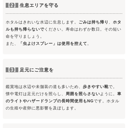
【2】
生息エリアを守る
ホタルはきれいな水辺に生息します。
ごみは持ち帰り
、
ホタ
ルも持ち帰らないで
ください。寿命はわずか数日。その短い
命を守りましょう。
また、
「虫よけスプレー」は使用を控えて
。
【3】
足元にご注意を
鑑賞地は水辺や未舗装の道も多いため、
歩きやすい靴
で。
懐中電灯は足元だけを照らし、
周囲を照らさない
ように。
車
のライトやハザードランプの長時間使用もNG
です。ホタル
の生殖や産卵に悪影響を及ぼします。