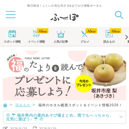
毎日発信！ふくいの旬な街ネタ&おでかけ情報ポータル
スポット
情報
イベント
情報
人気の記事
グルメ
読みもの
読みもの
福井のホタル鑑賞スポット＆イベント情報2026！
☃ ☂ 福井県内の屋内あそび場まとめ。雨でもへっちゃら、
元気に遊ぼう♪ ☂ ☃
2026/5/25
2026/5/25