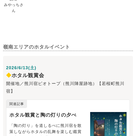
みやっちさ
ん
嶺南エリアのホタルイベント
2026/6/13(土)
◆
ホタル観賞会
開催地／熊川宿ビオトープ（熊川陣屋跡地）【若桜町熊川
宿】